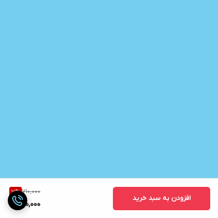
710,000
7
%
افزودن به سبد خرید
660,000