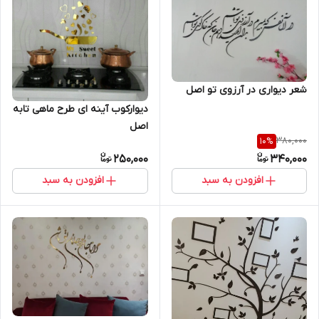
شعر دیواری در آرزوی تو اصل
دیوارکوب آینه ای طرح ماهی تابه
اصل
380,000
10
%
250,000
340,000
افزودن به سبد
افزودن به سبد