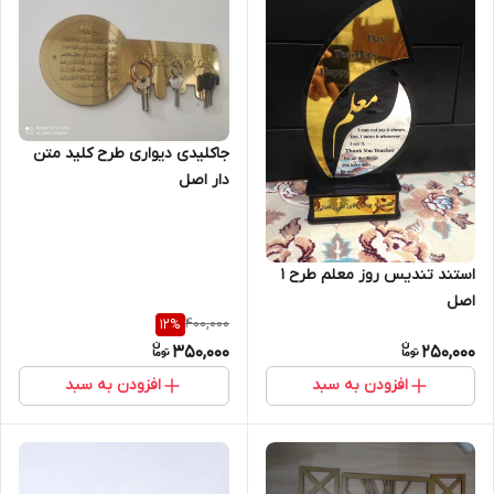
جاکلیدی دیواری طرح کلید متن
دار اصل
استند تندیس روز معلم طرح 1
اصل
400,000
12
%
350,000
250,000
افزودن به سبد
افزودن به سبد