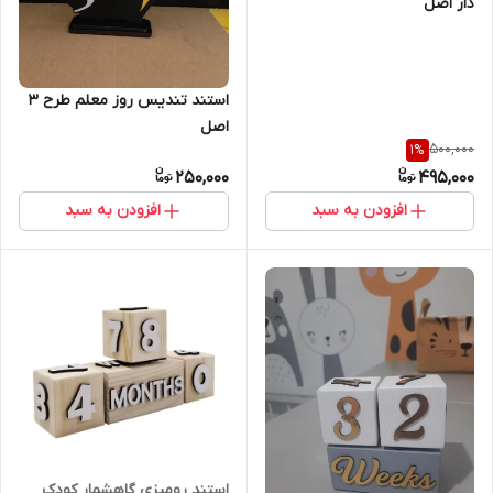
دار اصل
استند تندیس روز معلم طرح 3
اصل
500,000
1
%
250,000
495,000
افزودن به سبد
افزودن به سبد
استند رومیزی گاهشمار کودک