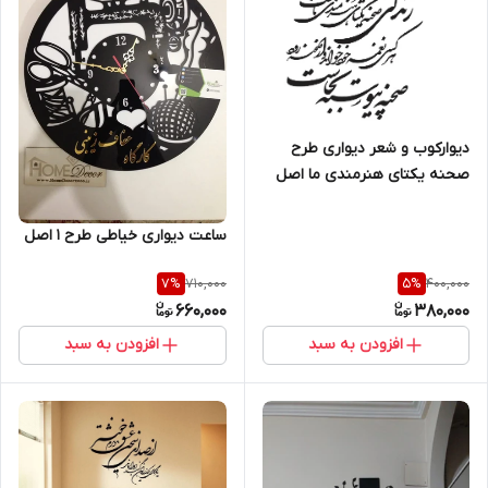
دیوارکوب و شعر دیواری طرح
صحنه یکتای هنرمندی ما اصل
ساعت دیواری خیاطی طرح 1 اصل
710,000
400,000
7
%
5
%
660,000
380,000
افزودن به سبد
افزودن به سبد