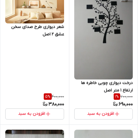
شعر دیواری طرح صدای سخن
عشق 2 اصل
درخت دیواری چوبی خاطره ها
ارتفاع 1 متر اصل
400,000
700,000
5
%
1
%
380,000
690,000
افزودن به سبد
افزودن به سبد