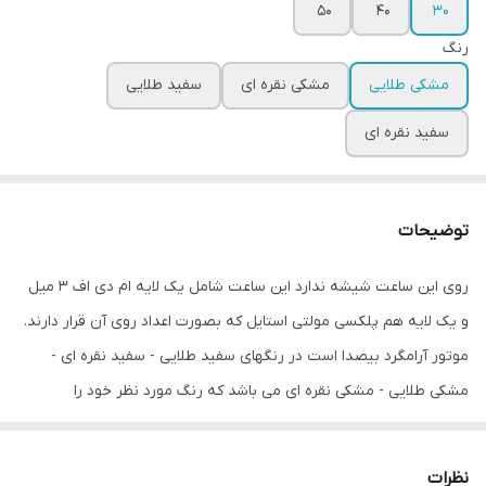
50
40
30
رنگ
مشکی طلایی
مشکی نقره ای
سفید طلایی
سفید نقره ای
توضیحات
روی این ساعت شیشه ندارد این ساعت شامل یک لایه ام دی اف 3 میل
و یک لایه هم پلکسی مولتی استایل که بصورت اعداد روی آن قرار دارند.
موتور آرامگرد بیصدا است در رنگهای سفید طلایی - سفید نقره ای -
مشکی طلایی - مشکی نقره ای می باشد که رنگ مورد نظر خود را
میتوانید انتخاب کنید. همچنین در سه سایز 30 و 40 و 50 سانت است.
در صورت هرگونه سوال به شماره زیر پیام بدهید
نظرات