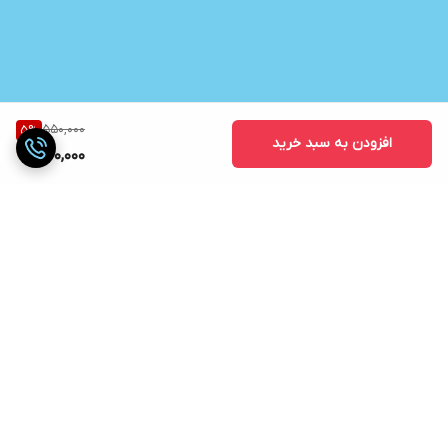
550,000
5
%
افزودن به سبد خرید
520,000
برگشت به بالا